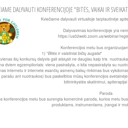
ČIAME DALYVAUTI KONFERENCIJOJE "BITĖS, VAIKAI IR SVEIKA
Kviečiame dalyvauti virtualioje tarptautinėje api
Dalyvavimas konferencijoje yra ne
https://us02web.zoom.us/webinar/re
Konferencijos metu bus organizuojami
1) "
Bitės ir vaistiniai bičių augalai
" 2
kvienas šių konkursų dalyvis gali atsiųsti ne daugiau kaip tris nuotrauk
ma dviem egzemplioriais: viena pasirašyta, o kita nepasirašyta su nuot
mas internetu ir internete esančių asmenų balsų rinkimas bus vykdomas 
ų parašu ant nuotraukos) bus paskelbtos mūsų konferencijos svetainėje
bitininkystės skatinimui, apiterapijai
Paroda
ios konferencijos metu bus surengta komercinė paroda, kurios metu bus 
produktams, instrumentams, įrangai ir m