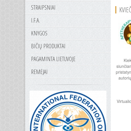
STRAIPSNIAI
KVIE
I.F.A.
KNYGOS
BIČIŲ PRODUKTAI
PAGAMINTA LIETUVOJE
Kie
siunčia
REMĖJAI
pristaty
autori
Virtual