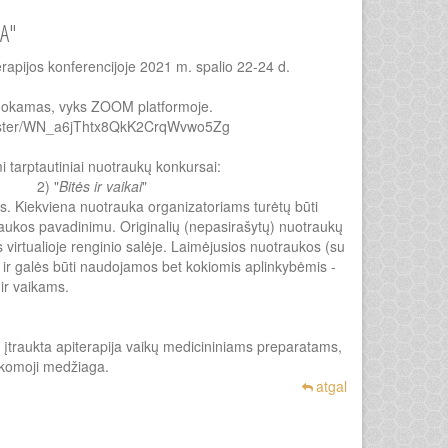
TA"
terapijos konferencijoje 2021 m. spalio 22-24 d.
mokamas, vyks ZOOM platformoje.
gister/WN_a6jThtx8QkK2CrqWvwo5Zg
 tarptautiniai nuotraukų konkursai:
) "
Bitės ir vaikai
"
as. Kiekviena nuotrauka organizatoriams turėtų būti
raukos pavadinimu. Originalių (nepasirašytų) nuotraukų
virtualioje renginio salėje. Laimėjusios nuotraukos (su
 ir galės būti naudojamos bet kokiomis aplinkybėmis -
 ir vaikams.
įtraukta apiterapija vaikų medicininiams preparatams,
okomoji medžiaga.
atgal